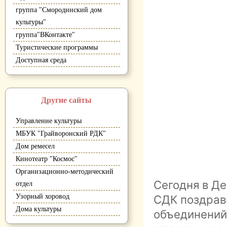
группа "Смородинский дом
культуры"
группа"ВКонтакте"
Туристические программы
Доступная среда
Другие сайты
Управление культуры
МБУК "Грайворонский РДК"
Дом ремесел
Кинотеатр "Космос"
Организационно-методический
Сегодня в Д
отдел
СДК поздрав
Узорный хоровод
Дома культуры
объединений