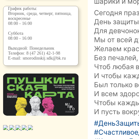
шарики и мо
График работы:
Сегодня праз
Вторник, среда, четверг, пятница,
воскресенье
День защиты 
08:00 - 16:00
Для девчоно
Суббота
Мы от всей 
08:00 - 16:00
Желаем крас
Выходной: Понедельник
Телефон:
8 (47 261) 42-1-98
Без печалей,
E-mail:
smorodinskij.sdk@bk.ru
Чтоб любая в
И чтобы каж
Был только 
И всем здоро
Чтобы кажды
И пусть вокр
#ДеньЗащит
#Счастливое