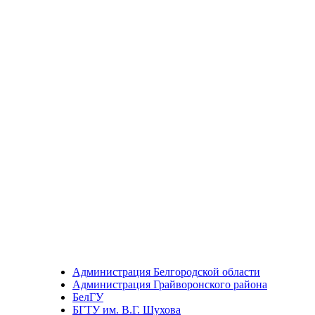
Администрация Белгородской области
Администрация Грайворонского района
БелГУ
БГТУ им. В.Г. Шухова