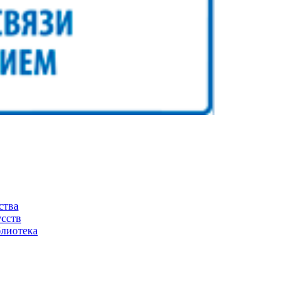
ства
усств
блиотека