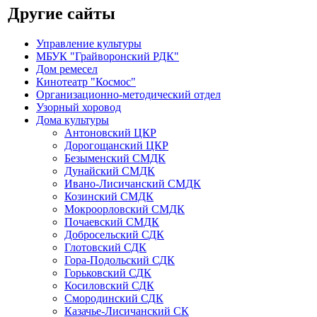
Другие сайты
Управление культуры
МБУК "Грайворонский РДК"
Дом ремесел
Кинотеатр "Космос"
Организационно-методический отдел
Узорный хоровод
Дома культуры
Антоновский ЦКР
Дорогощанский ЦКР
Безыменский СМДК
Дунайский СМДК
Ивано-Лисичанский СМДК
Козинский СМДК
Мокроорловский СМДК
Почаевский СМДК
Добросельский СДК
Глотовский СДК
Гора-Подольский СДК
Горьковский СДК
Косиловский СДК
Смородинский СДК
Казачье-Лисичанский СК