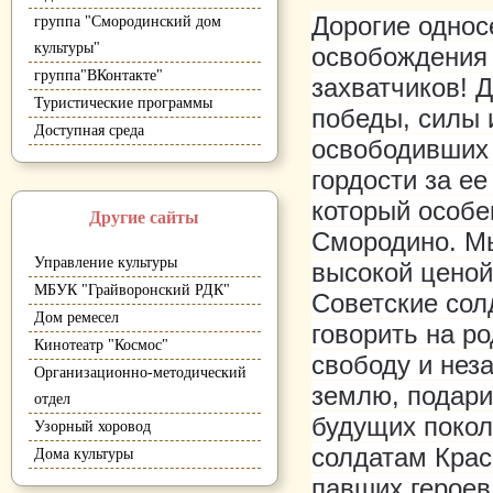
Дорогие однос
группа "Смородинский дом
культуры"
освобождения 
группа"ВКонтакте"
захватчиков! 
Туристические программы
победы, силы 
Доступная среда
освободивших 
гордости за е
который особен
Другие сайты
Смородино. Мы
Управление культуры
высокой ценой
МБУК "Грайворонский РДК"
Советские сол
Дом ремесел
говорить на ро
Кинотеатр "Космос"
свободу и нез
Организационно-методический
землю, подари
отдел
будущих покол
Узорный хоровод
солдатам Крас
Дома культуры
павших героев