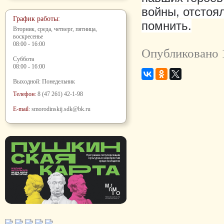
войны, отстоя
График работы:
помнить.
Вторник, среда, четверг, пятница,
воскресенье
08:00 - 16:00
Опубликовано 
Суббота
08:00 - 16:00
Выходной: Понедельник
Телефон:
8 (47 261) 42-1-98
E-mail:
smorodinskij.sdk@bk.ru